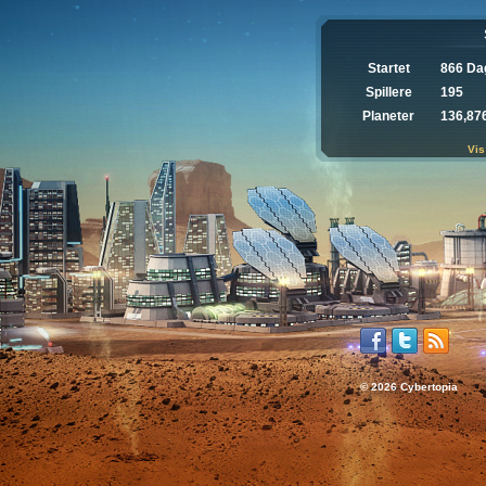
Startet
866 Da
Spillere
195
Planeter
136,87
Vis
© 2026 Cybertopia