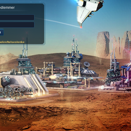
medlemmer
bekreftelseslenke
ilkår
-
Personvern