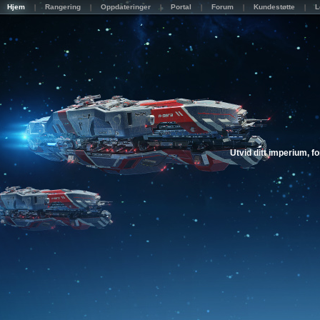
Hjem
Rangering
Oppdateringer
Portal
Forum
Kundestøtte
L
Utvid ditt imperium, f