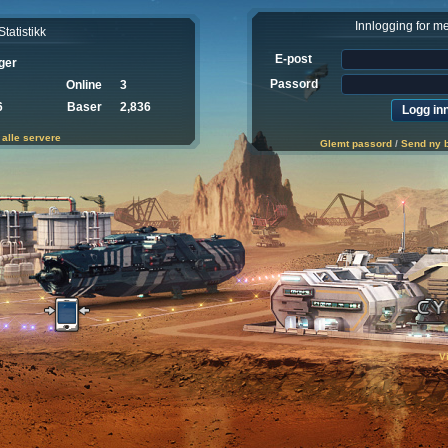
Innlogging for 
Statistikk
E-post
ger
Passord
Online
3
6
Baser
2,836
 alle servere
Glemt passord
/
Send ny 
V