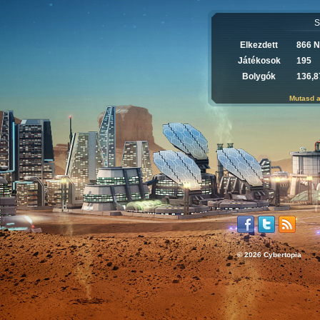
S
Elkezdett
866 
Játékosok
195
Bolygók
136,8
Mutasd a
© 2026 Cybertopia