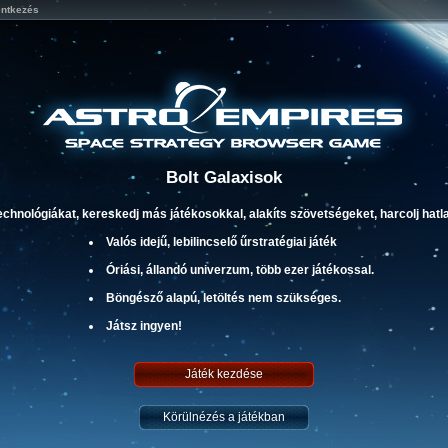
entkezés
Bolt Galaxisok
technológiákat, kereskedj más játékosokkal, alakíts szövetségeket, harcolj h
Valós idejű, lebilincselő űrstratégiai játék
Óriási, állandó univerzum, több ezer játékossal.
Böngésző alapú, letöltés nem szükséges.
Játsz ingyen!
Játék kezdése
Körülnézés a játékban