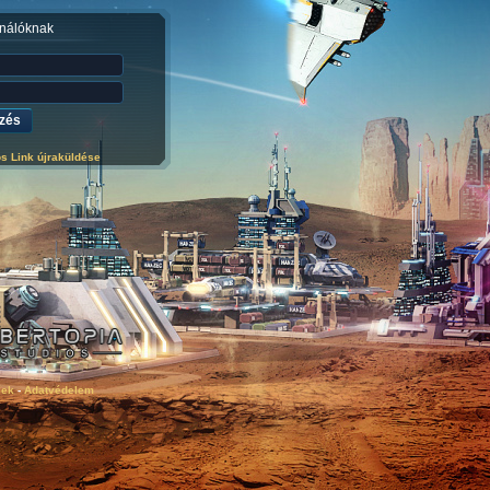
nálóknak
ós Link újraküldése
lek
-
Adatvédelem