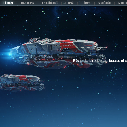
Főoldal
Ranglista
Frissítések
Portál
Fórum
Segítség
Bejel
Bővítsd a birodalmad, kutass új 