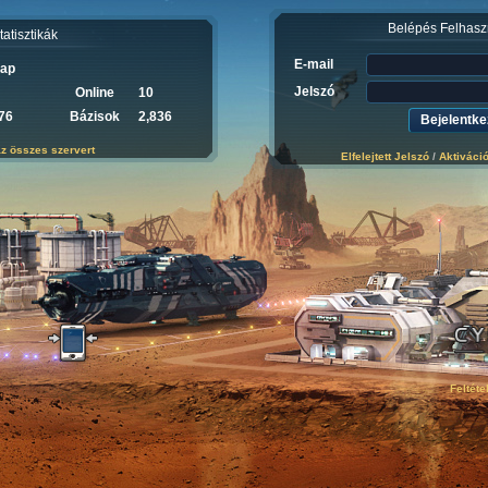
Belépés Felhasz
tatisztikák
E-mail
Nap
Jelszó
Online
10
76
Bázisok
2,836
z összes szervert
Elfelejtett Jelszó
/
Aktiváci
Feltéte