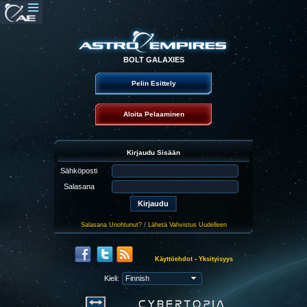
BOLT GALAXIES
Pelin Esittely
Aloita Pelaaminen
Kirjaudu Sisään
Sähköposti
Salasana
Salasana Unohtunut?
/
Lähetä Vahvistus Uudelleen
Käyttöehdot
-
Yksityisyys
Kieli: