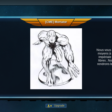
[CME] Mortator
Nous vous c
moyens à n
impériale 
libres ; N
rendrons le
Upgrade