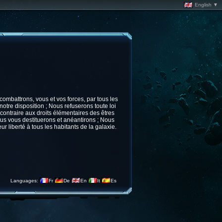
English ▼
ombattrons, vous et vos forces, par tous les
otre disposition ; Nous refuserons toute loi
contraire aux droits élémentaires des êtres
ous vous destituerons et anéantirons ; Nous
ur liberté à tous les habitants de la galaxie.
Languages:
Fr
De
En
It
Es