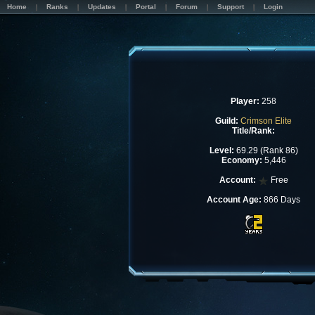
Home
Ranks
Updates
Portal
Forum
Support
Login
Player:
258
Guild:
Crimson Elite
Title/Rank:
Level:
69.29 (Rank 86)
Economy:
5,446
Account:
Free
Account Age:
866 Days